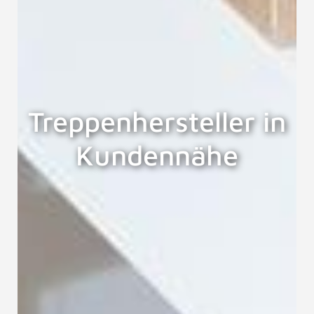
Treppenhersteller in
Kundennähe